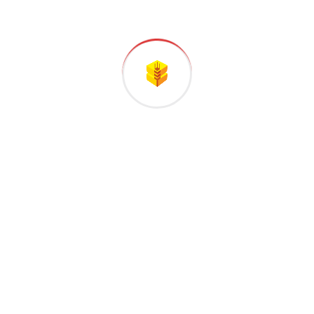
dayanıklılık için yüksek güvenilirliğe
sahip malzemelerle üretilmektedir. Sıcak
iklimler ve engebeli araziler gibi zorlu
koşullar için tasarlanan bu makineler,
tutarlı bir şekilde yüksek performans ve
kesintisiz çalışma sağlamaktadır.
Cicoria’nın inovasyona olan bağlılığı,
piston hareketini, beslemeyi ve
bağlamayı yüksek enerji verimliliği için
devrimleştiren Büyük Balyalama
Makineleri HD serisinde açıkça
görülmektedir. Başlıca gelişmeler
arasında kompakt balyalar için uzun
piston stroku, 40’tan fazla ülkede
kanıtlanmış bağlama kiti, yoğunluk