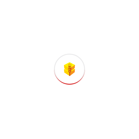
Archives
Nessun archivio da mostrare.
Categories
Nessuna categoria
Search Here